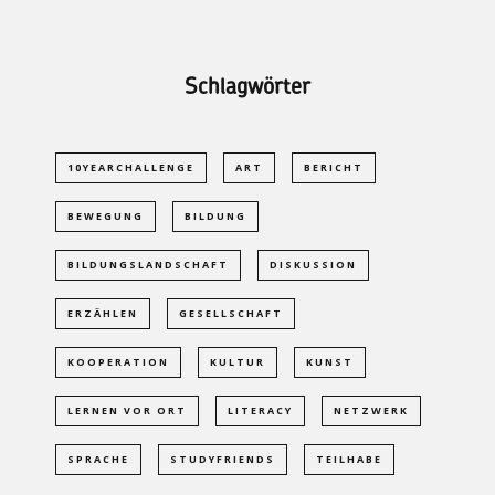
Schlagwörter
10YEARCHALLENGE
ART
BERICHT
BEWEGUNG
BILDUNG
BILDUNGSLANDSCHAFT
DISKUSSION
ERZÄHLEN
GESELLSCHAFT
KOOPERATION
KULTUR
KUNST
LERNEN VOR ORT
LITERACY
NETZWERK
SPRACHE
STUDYFRIENDS
TEILHABE