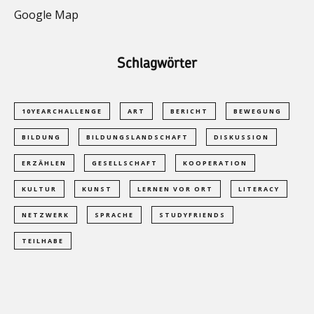
Google Map
Schlagwörter
10YEARCHALLENGE
ART
BERICHT
BEWEGUNG
BILDUNG
BILDUNGSLANDSCHAFT
DISKUSSION
ERZÄHLEN
GESELLSCHAFT
KOOPERATION
KULTUR
KUNST
LERNEN VOR ORT
LITERACY
NETZWERK
SPRACHE
STUDYFRIENDS
TEILHABE