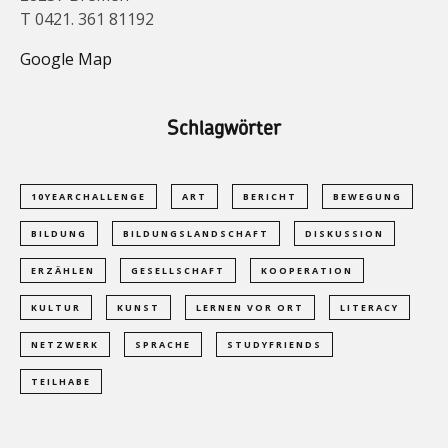
T 0421. 361 81192
Google Map
Schlagwörter
10YEARCHALLENGE
ART
BERICHT
BEWEGUNG
BILDUNG
BILDUNGSLANDSCHAFT
DISKUSSION
ERZÄHLEN
GESELLSCHAFT
KOOPERATION
KULTUR
KUNST
LERNEN VOR ORT
LITERACY
NETZWERK
SPRACHE
STUDYFRIENDS
TEILHABE