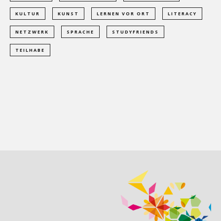
KULTUR
KUNST
LERNEN VOR ORT
LITERACY
NETZWERK
SPRACHE
STUDYFRIENDS
TEILHABE