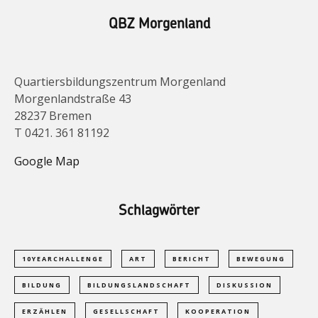
QBZ Morgenland
Quartiersbildungszentrum Morgenland
Morgenlandstraße 43
28237 Bremen
T 0421. 361 81192
Google Map
Schlagwörter
10YEARCHALLENGE
ART
BERICHT
BEWEGUNG
BILDUNG
BILDUNGSLANDSCHAFT
DISKUSSION
ERZÄHLEN
GESELLSCHAFT
KOOPERATION