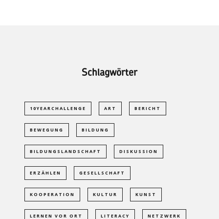
Schlagwörter
10YEARCHALLENGE
ART
BERICHT
BEWEGUNG
BILDUNG
BILDUNGSLANDSCHAFT
DISKUSSION
ERZÄHLEN
GESELLSCHAFT
KOOPERATION
KULTUR
KUNST
LERNEN VOR ORT
LITERACY
NETZWERK