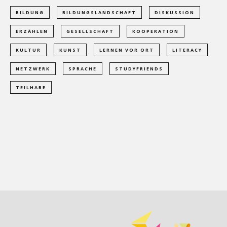
BILDUNG
BILDUNGSLANDSCHAFT
DISKUSSION
ERZÄHLEN
GESELLSCHAFT
KOOPERATION
KULTUR
KUNST
LERNEN VOR ORT
LITERACY
NETZWERK
SPRACHE
STUDYFRIENDS
TEILHABE