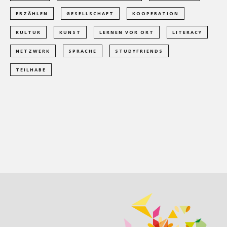
ERZÄHLEN
GESELLSCHAFT
KOOPERATION
KULTUR
KUNST
LERNEN VOR ORT
LITERACY
NETZWERK
SPRACHE
STUDYFRIENDS
TEILHABE