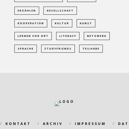
ERZÄHLEN
GESELLSCHAFT
KOOPERATION
KULTUR
KUNST
LERNEN VOR ORT
LITERACY
NETZWERK
SPRACHE
STUDYFRIENDS
TEILHABE
KONTAKT
ARCHIV
IMPRESSUM
DAT