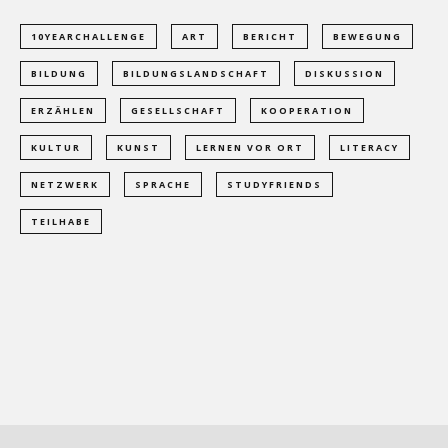
10YEARCHALLENGE
ART
BERICHT
BEWEGUNG
BILDUNG
BILDUNGSLANDSCHAFT
DISKUSSION
ERZÄHLEN
GESELLSCHAFT
KOOPERATION
KULTUR
KUNST
LERNEN VOR ORT
LITERACY
NETZWERK
SPRACHE
STUDYFRIENDS
TEILHABE