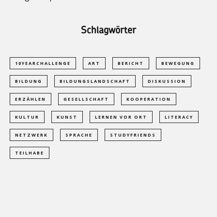
Schlagwörter
10YEARCHALLENGE
ART
BERICHT
BEWEGUNG
BILDUNG
BILDUNGSLANDSCHAFT
DISKUSSION
ERZÄHLEN
GESELLSCHAFT
KOOPERATION
KULTUR
KUNST
LERNEN VOR ORT
LITERACY
NETZWERK
SPRACHE
STUDYFRIENDS
TEILHABE