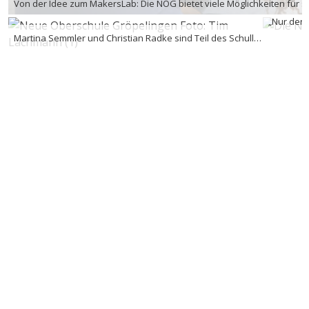
Von der Idee zum MakersLab: Die NOG bietet viele Möglichkeiten für s
„Nur der 
Martina Semmler und Christian Radke sind Teil des Schulleitungsteams der Neuen Oberschule Gröpelingen.