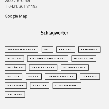
28237 Bremen
T 0421. 361 81192
Google Map
Schlagwörter
10YEARCHALLENGE
ART
BERICHT
BEWEGUNG
BILDUNG
BILDUNGSLANDSCHAFT
DISKUSSION
ERZÄHLEN
GESELLSCHAFT
KOOPERATION
KULTUR
KUNST
LERNEN VOR ORT
LITERACY
NETZWERK
SPRACHE
STUDYFRIENDS
TEILHABE