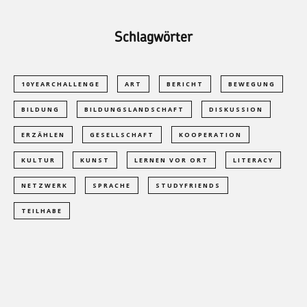
Schlagwörter
10YEARCHALLENGE
ART
BERICHT
BEWEGUNG
BILDUNG
BILDUNGSLANDSCHAFT
DISKUSSION
ERZÄHLEN
GESELLSCHAFT
KOOPERATION
KULTUR
KUNST
LERNEN VOR ORT
LITERACY
NETZWERK
SPRACHE
STUDYFRIENDS
TEILHABE