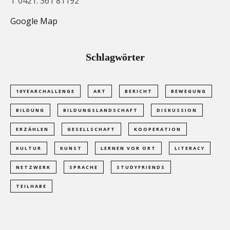
T 0421. 361 81192
Google Map
Schlagwörter
10YEARCHALLENGE
ART
BERICHT
BEWEGUNG
BILDUNG
BILDUNGSLANDSCHAFT
DISKUSSION
ERZÄHLEN
GESELLSCHAFT
KOOPERATION
KULTUR
KUNST
LERNEN VOR ORT
LITERACY
NETZWERK
SPRACHE
STUDYFRIENDS
TEILHABE