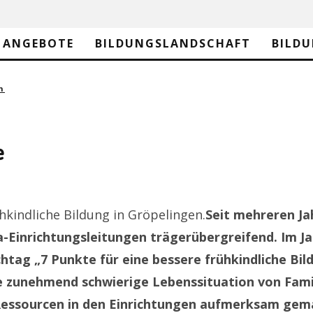
ANGEBOTE
BILDUNGSLANDSCHAFT
BILD
n
e
hkindliche Bildung in Gröpelingen.
Seit mehreren Ja
a-Einrichtungsleitungen trägerübergreifend. Im J
ag „7 Punkte für eine bessere frühkindliche Bild
e zunehmend schwierige Lebenssituation von Famil
Ressourcen in den Einrichtungen aufmerksam gem