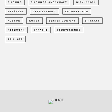
BILDUNG
BILDUNGSLANDSCHAFT
DISKUSSION
ERZÄHLEN
GESELLSCHAFT
KOOPERATION
KULTUR
KUNST
LERNEN VOR ORT
LITERACY
NETZWERK
SPRACHE
STUDYFRIENDS
TEILHABE