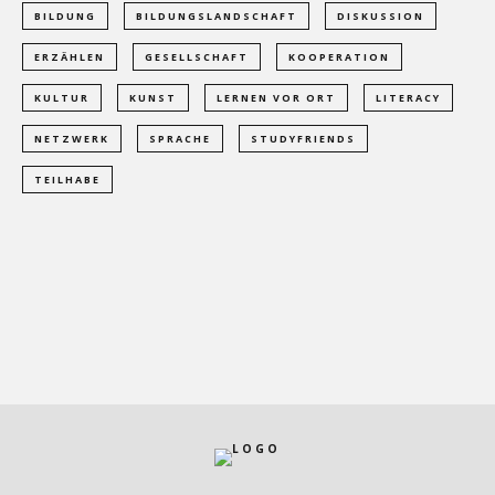
BILDUNG
BILDUNGSLANDSCHAFT
DISKUSSION
ERZÄHLEN
GESELLSCHAFT
KOOPERATION
KULTUR
KUNST
LERNEN VOR ORT
LITERACY
NETZWERK
SPRACHE
STUDYFRIENDS
TEILHABE